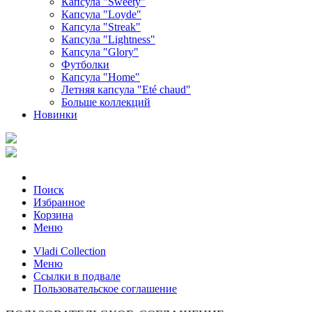
Капсула "Sweety"
Капсула "Loyde"
Капсула "Streak"
Капсула "Lightness"
Капсула "Glory"
Футболки
Капсула "Home"
Летняя капсула "Еté chaud"
Больше коллекций
Новинки
Поиск
Избранное
Корзина
Меню
Vladi Collection
Меню
Ссылки в подвале
Пользовательское соглашение