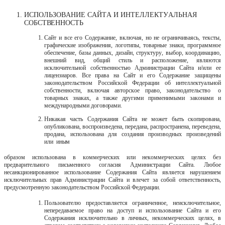
ИСПОЛЬЗОВАНИЕ САЙТА И ИНТЕЛЛЕКТУАЛЬНАЯ
СОБСТВЕННОСТЬ
Сайт и все его Содержание, включая, но не ограничиваясь, тексты,
графические изображения, логотипы, товарные знаки, программное
обеспечение, базы данных, дизайн, структуру, выбор, координацию,
внешний вид, общий стиль и расположение, являются
исключительной собственностью Администрации Сайта и/или ее
лицензиаров. Все права на Сайт и его Содержание защищены
законодательством Российской Федерации об интеллектуальной
собственности, включая авторское право, законодательство
о
товарных
знаках,
а
также
другими
применимыми
законами
и
международными
договорами.
Никакая часть Содержания Сайта не может быть скопирована,
опубликована, воспроизведена, передана, распространена, переведена,
продана,
использована
для
создания
производных
произведений
или
иным
образом использована в коммерческих или некоммерческих целях без
предварительного письменного согласия Администрации Сайта. Любое
несанкционированное использование Содержания Сайта является нарушением
исключительных прав Администрации Сайта и влечет за собой ответственность,
предусмотренную законодательством Российской Федерации.
Пользователю предоставляется ограниченное, неисключительное,
непередаваемое право на доступ и использование Сайта и его
Содержания исключительно в личных, некоммерческих целях, в