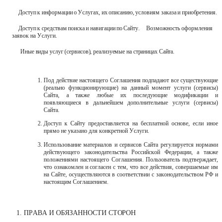
Доступ
к
информации
о
Услугах,
их
описанию,
условиям
заказа
и
приобретения.
Доступ
к
средствам
поиска
и
навигации
по
Сайту.
Возможность оформления
заявок на Услуги.
Иные виды услуг (сервисов), реализуемые на страницах Сайта.
Под действие настоящего Соглашения подпадают все существующие
(реально функционирующие) на данный момент услуги (сервисы)
Сайта, а также любые их последующие модификации и
появляющиеся в дальнейшем дополнительные услуги (сервисы)
Сайта.
Доступ к Сайту предоставляется на бесплатной основе, если иное
прямо не указано для конкретной Услуги.
Использование материалов и сервисов Сайта регулируется нормами
действующего законодательства Российской Федерации, а также
положениями настоящего Соглашения. Пользователь подтверждает,
что ознакомлен и согласен с тем, что все действия, совершаемые им
на Сайте, осуществляются в соответствии с законодательством РФ и
настоящим Соглашением.
ПРАВА
И
ОБЯЗАННОСТИ
СТОРОН