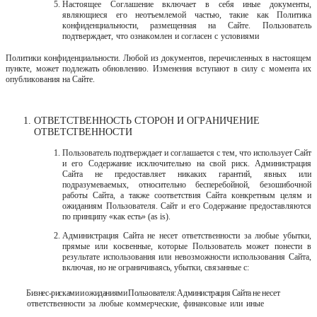
Настоящее Соглашение включает в себя иные документы,
являющиеся его неотъемлемой частью, такие как Политика
конфиденциальности, размещенная на
Сайте.
Пользователь
подтверждает,
что
ознакомлен
и
согласен
с
условиями
Политики конфиденциальности. Любой из документов, перечисленных в настоящем
пункте, может подлежать обновлению. Изменения вступают в силу с момента их
опубликования на Сайте.
ОТВЕТСТВЕННОСТЬ СТОРОН И ОГРАНИЧЕНИЕ
ОТВЕТСТВЕННОСТИ
Пользователь подтверждает и соглашается с тем, что использует Сайт
и его Содержание исключительно на свой риск. Администрация
Сайта не предоставляет никаких гарантий, явных или
подразумеваемых, относительно бесперебойной, безошибочной
работы Сайта, а также соответствия Сайта конкретным целям и
ожиданиям Пользователя. Сайт и его Содержание предоставляются
по принципу «как есть» (as is).
Администрация Сайта не несет ответственности за любые убытки,
прямые или косвенные, которые Пользователь может понести в
результате использования или невозможности использования Сайта,
включая, но не ограничиваясь, убытки, связанные с:
Бизнес-рисками
и
ожиданиями
Пользователя:
Администрация
Сайта
не
несет
ответственности
за
любые
коммерческие,
финансовые
или
иные