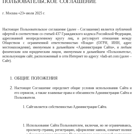
ПОЛЬЗОВАТЕЛЬСКОЕ
СОГЛАШЕНИЕ
г.
Москва
«23»
июля
2025
г.
Настоящее Пользовательское соглашение (далее ‒ Соглашение) является публичной
офертой в соответствии со статьей 437 Гражданского кодекса Российской
Федерации,
адресованной
неопределенному
кругу
лиц,
и
регулирует отношения
между
Обществом
с
ограниченной
ответственностью
«Влади»
(ОГРН, ИНН, адрес
местонахождения), именуемым в дальнейшем «Администрация Сайта», и любым
физическим или юридическим лицом, именуемым в дальнейшем «Пользователь»,
использующим сайт, расположенный в сети Интернет по адресу: vladi-art.com (далее ‒
Сайт).
ОБЩИЕ
ПОЛОЖЕНИЯ
Настоящее Соглашение определяет общие условия использования Сайта и
его сервисов, а также взаимные права и обязанности Администрации Сайта и
Пользователя.
Сайт
является
собственностью
Администрации
Сайта.
Использование Сайта Пользователем, включая, но не ограничиваясь,
просмотр страниц, регистрацию, оформление заявок, означает полное