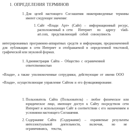
ОПРЕДЕЛЕНИЯ
ТЕРМИНОВ
Для целей настоящего Соглашения нижеприведенные термины
имеют следующее значение:
Сайт «Влади Арт» (Сайт)
‒ информационный ресурс,
расположенный в сети
Интернет
по
адресу
vladi-
art.com,
представляющий
собой
совокупность
интегрированных программно-аппаратных средств и информации, предназначенной
для публикации в сети Интернет и отображаемой в определенной текстовой,
графической или звуковой формах.
Администрация
Сайта
‒
Общество
с
ограниченной
ответственностью
«Влади»,
а
также
уполномоченные
сотрудники,
действующие
от
имени
ООО
«Влади»,
осуществляющие
управление
Сайтом
и
его
функционирование.
Пользователь Сайта (Пользователь)
‒ любое физическое или
юридическое лицо, имеющее доступ к Сайту посредством сети
Интернет и использующее Сайт в соответствии с его назначением и
условиями настоящего
Соглашения.
Содержание Сайта (Содержание)
‒ охраняемые результаты
интеллектуальной
деятельности,
включая,
но
не
ограничиваясь,
тексты,