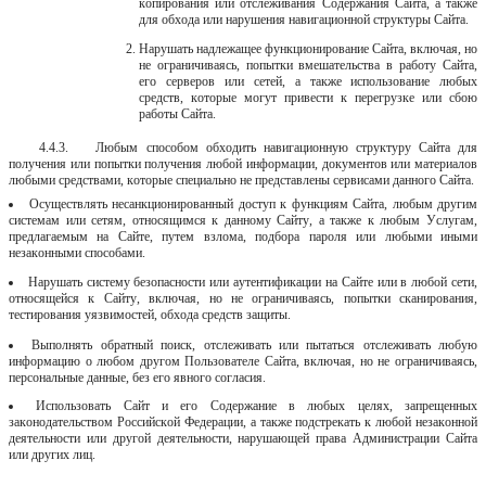
копирования или отслеживания Содержания Сайта, а также
для обхода или нарушения навигационной структуры Сайта.
Нарушать надлежащее функционирование Сайта, включая, но
не ограничиваясь, попытки вмешательства в работу Сайта,
его серверов или сетей, а
также
использование
любых
средств,
которые
могут
привести
к
перегрузке
или сбою
работы Сайта.
4.4.3.
Любым способом обходить навигационную структуру Сайта для
получения или попытки получения любой информации, документов или материалов
любыми средствами, которые специально не представлены сервисами данного
Сайта.
Осуществлять несанкционированный доступ к функциям Сайта, любым другим
системам или сетям, относящимся к данному Сайту, а также к любым Услугам,
предлагаемым на Сайте, путем взлома, подбора пароля или любыми иными
незаконными способами.
Нарушать систему безопасности или аутентификации на Сайте или в любой сети,
относящейся к Сайту, включая, но не ограничиваясь, попытки сканирования,
тестирования уязвимостей, обхода средств защиты.
Выполнять обратный поиск, отслеживать или пытаться отслеживать любую
информацию о любом другом Пользователе Сайта, включая, но не ограничиваясь,
персональные данные, без его явного согласия.
Использовать Сайт и его Содержание в любых целях, запрещенных
законодательством Российской Федерации, а также подстрекать к любой незаконной
деятельности или другой деятельности, нарушающей права Администрации Сайта
или других лиц.