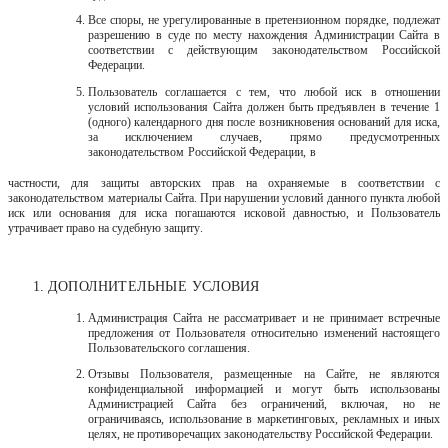
Все споры, не урегулированные в претензионном порядке, подлежат
разрешению
в
суде
по
месту
нахождения
Администрации
Сайта
в
соответствии
с действующим законодательством Российской
Федерации.
Пользователь соглашается с тем, что любой иск в отношении
условий использования Сайта должен быть предъявлен в течение 1
(одного) календарного дня после возникновения оснований для иска,
за исключением случаев,
прямо
предусмотренных
законодательством
Российской
Федерации,
в
частности, для защиты авторских прав на охраняемые в соответствии с
законодательством материалы Сайта. При нарушении условий данного пункта любой
иск или основания для иска погашаются исковой давностью, и Пользователь
утрачивает право на судебную защиту.
ДОПОЛНИТЕЛЬНЫЕ
УСЛОВИЯ
Администрация Сайта не рассматривает и не принимает встречные
предложения от Пользователя относительно изменений настоящего
Пользовательского соглашения.
Отзывы Пользователя, размещенные на Сайте, не являются
конфиденциальной информацией и могут быть использованы
Администрацией Сайта без ограничений, включая, но не
ограничиваясь, использование в маркетинговых, рекламных и иных
целях, не противоречащих законодательству Российской Федерации.