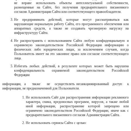
не вправе использовать объекты интеллектуальной собственности,
размещенные на Сайте, без получения предварительного письменного
согласия Администрации Сайта или соответствующего правообладателя.
Не предпринимать действий, которые могут рассматриваться как
нарушающие нормальную работу Сайта, его программного обеспечения или
аппаратных средств, а также не создавать чрезмерную нагрузку на
инфраструктуру Сайта.
Не распространять с использованием Сайта любую конфиденциальную и
охраняемую законодательством Российской Федерации информацию о
физических либо юридических лицах, за исключением случаев, когда
Пользователь имеет на это законное право или согласие соответствующего
лица.
Избегать любых действий, в результате которых может быть нарушена
конфиденциальность
охраняемой
законодательством
Российской
Федерации
информации,
а
также
не
осуществлять
несанкционированный
доступ
к
информации, не предназначенной для Пользователя.
Не использовать Сайт для распространения информации рекламного
характера, спама, вредоносных программ, вирусов, а также любой
иной информации, распространение которой запрещено или
ограничено законодательством Российской Федерации, иначе как с
предварительного письменного согласия Администрации Сайта.
Не
использовать
сервисы
Сайта
с
целью: