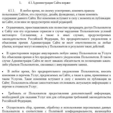
4.1.
Администрация
Сайта
вправе:
4.1.1.
В любое время, по своему усмотрению, изменять правила
пользования Сайтом, его структуру, дизайн, функционал, а также изменять
содержание данного Сайта. Все изменения вступают в силу с момента их публикации
на Сайте, если иное не предусмотрено новой редакцией.
Ограничивать, приостанавливать или полностью прекращать доступ Пользователя
к Сайту или его отдельным сервисам в случае нарушения Пользователем условий
настоящего Соглашения, а также в иных случаях, предусмотренных
законодательством Российской Федерации, без предварительного уведомления и
объяснения причин. Администрация Сайта не несет ответственности за любые
убытки, которые могут возникнуть у Пользователя в результате таких действий.
В одностороннем порядке аннулировать любую заявку Пользователя на Услуги
без объяснения причин и без предварительного уведомления Пользователя. В таком
случае Администрация Сайта не несет никаких обязательств по возмещению каких-
либо убытков Пользователю, связанных с аннулированием заявки.
В
любое
время,
без
предварительного
уведомления
Пользователя,
вносить
изменения в перечень Услуг, предлагаемых на Сайте, а также в цены, применимые к
таким Услугам. Такие изменения вступают в силу с момента их публикации на
Сайте. Пользователь обязан самостоятельно отслеживать актуальную информацию о
перечне и стоимости Услуг.
Требовать
от
Пользователя
предоставления
дополнительной
информации,
необходимой для оказания Услуг или для соблюдения требований законодательства
Российской Федерации.
Осуществлять сбор, хранение, обработку и использование персональных данных
Пользователя в соответствии с Политикой конфиденциальности, являющейся