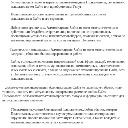
бизнес-риски,
а
также
за
нереализованные
ожидания
Пользователя, связанные с
использованием Сайта или приобретением Услуг.
Пользователь
самостоятельно
оценивает
целесообразность
и
риски
использования Сайта и его сервисов.
Действиями
третьих
лиц:
Администрация
Сайта
не
несет
ответственности за
действия или бездействие третьих лиц, включая, но не ограничиваясь,
поставщиков услуг связи, интернет-провайдеров, платежных систем, а также за
несанкционированный доступ к коммуникациям Пользователя.
Техническими
неполадками:
Администрация
Сайта
не
несет ответственности за
задержки, сбои,
ошибки или
прерывания в
работе
Сайта, возникшие вследствие непреодолимой силы (форс-мажор), технических
неполадок, сбоев в телекоммуникационных, компьютерных, электрических и
иных смежных системах, а также за надлежащее функционирование
Сайта,
если
у
Пользователя
отсутствуют
необходимые технические средства для его
использования.
Достоверностью
информации:
Администрация
Сайта
не
гарантирует абсолютную
точность, полноту или актуальность информации, размещенной
на
Сайте.
Пользователь
обязан
самостоятельно
проверять любую информацию, имеющую для
него существенное значение.
Убытками
от
нарушения
Соглашения
Пользователем:
Любые
убытки,
которые
Пользователь может понести в случае умышленного или неосторожного
нарушения
любого
положения
настоящего
Соглашения,
а также вследствие
несанкционированного доступа к коммуникациям