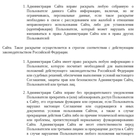
Администрация Сайта вправе раскрыть любую собранную о
Пользователе данного Сайта информацию, включая, но не
ограничиваясь, персональные данные, если такое раскрытие
необходимо в связи с расследованием или жалобой в отношении
неправомерного использования Сайта, либо для установления
(идентификации) Пользователя, который может нарушать или
вмешиваться
в
права
Администрации
Сайта
или
в
права
других
Пользователей
Сайта. Такое раскрытие осуществляется в строгом соответствии с действующим
законодательством Российской Федерации.
Администрация Сайта имеет право раскрыть любую информацию о
Пользователе, которую посчитает необходимой для выполнения
положений действующего
законодательства
Российской
Федерации
или
судебных
решений, обеспечения выполнения условий настоящего
Соглашения, защиты прав или безопасности Администрации Сайта,
Пользователей или третьих лиц.
Администрация Сайта вправе без предварительного уведомления
Пользователя прекратить и (или) заблокировать доступ Пользователя
к Сайту, его отдельным функциям или сервисам, если Пользователь
нарушил настоящее Соглашение
или
содержащиеся
в
иных
документах
условия
пользования
Сайтом, а также в случае
прекращения действия Сайта либо по причине технической неполадки
или проблемы, препятствующей нормальному функционированию
Сайта. Администрация Сайта не несет ответственности перед
Пользователем или третьими лицами за прекращение доступа к Сайту
в случае нарушения Пользователем любого положения настоящего