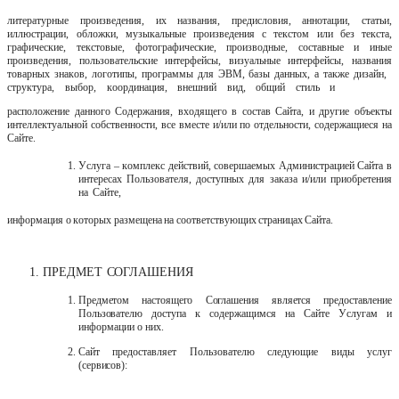
литературные произведения, их названия, предисловия, аннотации, статьи,
иллюстрации, обложки, музыкальные произведения с текстом или без текста,
графические, текстовые, фотографические, производные, составные и иные
произведения, пользовательские интерфейсы, визуальные интерфейсы, названия
товарных
знаков,
логотипы,
программы
для
ЭВМ,
базы
данных,
а
также дизайн,
структура,
выбор,
координация,
внешний
вид,
общий
стиль
и
расположение
данного
Содержания,
входящего
в
состав
Сайта,
и
другие
объекты
интеллектуальной собственности, все вместе и/или по отдельности, содержащиеся на
Сайте.
Услуга
‒ комплекс действий, совершаемых Администрацией Сайта в
интересах
Пользователя,
доступных
для
заказа
и/или
приобретения
на
Сайте,
информация
о
которых
размещена
на
соответствующих
страницах
Сайта.
ПРЕДМЕТ
СОГЛАШЕНИЯ
Предметом настоящего Соглашения является предоставление
Пользователю
доступа к содержащимся на Сайте Услугам и
информации о них.
Сайт
предоставляет
Пользователю
следующие
виды
услуг
(сервисов):