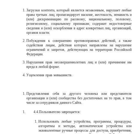
Загрузки контента, который является незаконным, нарушает любые
права третьих лиц; пропагандирует насилие, жестокость, ненависть и
(или) дискриминацию по расовому, национальному, половому,
религиозному, социальному признакам; содержит недостоверные
сведения и (или)
оскорбления в адрес конкретных лиц, организаций,
органов власти.
Побуждения к совершению противоправных действий, а также
содействия лицам, действия которых направлены на нарушение
ограничений и запретов, действующих на территории Российской
Федерации.
Нарушения прав несовершеннолетних лиц и (или) причинение им
вреда в любой форме.
Ущемления
прав
меньшинств.
Представления
себя
за
другого
человека
или
представителя
организации и (или) сообщества без достаточных на то прав, в том
числе за сотрудников данного Сайта.
4.4.
Пользователю
запрещается:
Использовать любые устройства, программы, процедуры,
алгоритмы и методы, автоматические устройства или
эквивалентные ручные процессы для доступа, приобретения,