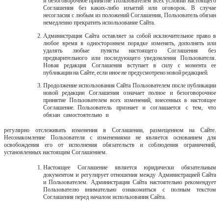
и безоговорочное принятие Пользователем всех условий настоящего
Соглашения без каких-либо изъятий или оговорок. В случае
несогласия с любым из положений Соглашения, Пользователь обязан
немедленно прекратить использование Сайта.
Администрация Сайта оставляет за собой исключительное право в
любое время в одностороннем порядке изменять, дополнять или
удалять любые
пункты настоящего Соглашения без
предварительного или последующего уведомления Пользователя.
Новая редакция Соглашения вступает в силу с момента
ее
публикации
на
Сайте,
если
иное
не
предусмотрено
новой
редакцией.
Продолжение
использования
Сайта
Пользователем
после
публикации
новой редакции Соглашения означает полное и безоговорочное
принятие Пользователем всех изменений, внесенных в настоящее
Соглашение. Пользователь
признает
и
соглашается
с
тем,
что
обязан
самостоятельно
и
регулярно отслеживать изменения в Соглашении, размещенном на Сайте.
Неознакомление Пользователя с изменениями не является основанием для
освобождения его от исполнения обязательств и соблюдения ограничений,
установленных настоящим Соглашением.
Настоящее Соглашение является юридически обязательным
документом и регулирует отношения между Администрацией Сайта
и Пользователем. Администрация Сайта настоятельно рекомендует
Пользователю внимательно ознакомиться с полным текстом
Соглашения перед началом использования
Сайта.