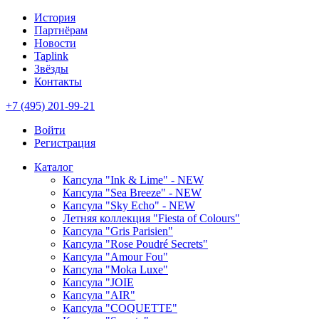
История
Партнёрам
Новости
Taplink
Звёзды
Контакты
+7 (495) 201-99-21
Войти
Регистрация
Каталог
Капсула "Ink & Lime" - NEW
Капсула "Sea Breeze" - NEW
Капсула "Sky Echo" - NEW
Летняя коллекция "Fiesta of Colours"
Капсула "Gris Parisien"
Капсула "Rose Poudré Secrets"
Капсула "Amour Fou"
Капсула "Moka Luxe"
Капсула "JOIE
Капсула "AIR"
Капсула "COQUETTE"