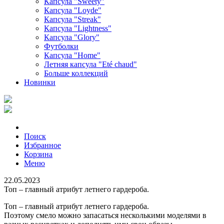
Капсула "Sweety"
Капсула "Loyde"
Капсула "Streak"
Капсула "Lightness"
Капсула "Glory"
Футболки
Капсула "Home"
Летняя капсула "Еté chaud"
Больше коллекций
Новинки
Поиск
Избранное
Корзина
Меню
22.05.2023
Топ – главный атрибут летнего гардероба.
Топ – главный атрибут летнего гардероба.
Поэтому смело можно запасаться несколькими моделями в