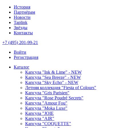
История
Партнёрам
Новости
Taplink
Звёзды
Контакты
+7 (495) 201-99-21
Войти
Регистрация
Каталог
Капсула "Ink & Lime" - NEW
Капсула "Sea Breeze" - NEW
Капсула "Sky Echo" - NEW
Летняя коллекция "Fiesta of Colours"
Капсула "Gris Parisien"
Капсула "Rose Poudré Secrets"
Капсула "Amour Fou"
Капсула "Moka Luxe"
Капсула "JOIE
Капсула "AIR"
Капсула "COQUETTE"